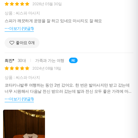
2026년 05월 30일
상품 : 씨스파 마사지
스파가 깨끗하게 운영을 잘 하고 있네요 마사지도 잘 해요
더보기 (댓글1)
좋아요
0
개
최진*
30대
가족과 가는 여행
RE
2024년 08월 19일
상품 : 씨스파 마사지
코타키나발루 여행하는 동안 2번 갔어요. 한 번은 발마사지만 받고 갔는데
너무 시원해서 다음날 전신 받으러 갔는데 발과 전신 모두 좋은 가격에 마사
지 받을 수 있어 좋았습니다.
더보기 (댓글1)