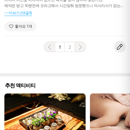
못한다고 생각하는거 아닌가요
예약은 받고 10분전에 오라고해서 시간맞춰 방문했드니 마사지사가 없는지
제가 해도 그보다는 잘할듯요 전문성없는 일반인 인지 때밀들 오일 떡칠을
더보기 (댓글1)
해서 1시간동안 열시미 때밀어주시네요!!
공항 드롭써비스 해준다하고 왠 패키지 버스에 얻어 보내주네요 버스 손님
좋아요
1
개
들이 얼마나 기다렸는지 저희를 향한 원망의 함성이 엄청나서 민망해 죽는
줄 알았습니다 이럴거면 그냥 써비스 안해주시든 정확히 버스로 드롭해주신
다고 사전에 말씀해주시면 그랩타고 공항 왔겠죠 그랩비 얼마한다고!!
귀국날 좋은 기분으로 갔다 기분만 엉망 진창 이네요
1
2
손님이 얼마나 많은지 모르겠으나 이런식으로 장사하시면 안댑니다
추천 액티비티