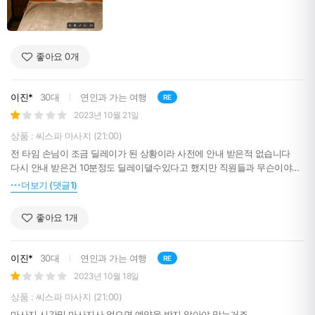
좋아요
0
개
이진*
30대
연인과 가는 여행
RE
2023년 10월 21일
상품 : 씨스파 마사지 (21:00)
전 타임 손님이 조금 딜레이가 된 상황이라 사전에 안내 받은적 없습니다
다시 안내 받은건 10분정도 딜레이댈수있다고 했지만 직원들과 무슨이야기
하시는지 모르겠지만 갑자기 준비되었다 해서 마자시 받은거고요. 개인의
더보기 (댓글1)
취향에 따라 만족도는 다를 수 있지만 코타키나발루에서 1일 1회 마사지 받
았습니다 이렇게 규모가 큰 마사지 샵에서 유니폼안입은 직원들은 누구시
좋아요
1
개
죠? 유니폼 입은신 분들이 입구에는 있으셨습니다!! 제가 마사지 받으신분은
사복에 개인 크로스백까지 매고 배드로 들어오셨어요!! 그 가방에 녹화가능
한 기기가 있으면 개인 신상정보등이 유출될수도 있습니다. 샌딩은 공항 셔
이진*
30대
연인과 가는 여행
RE
틀차량으로 처음 샵에서 출발하는게 아닌, 다같이 이용하는 셔틀차량인 점
2023년 10월 18일
은 사이트에 공지해주세요. 그래야 오해가 없는거 아닌가요?
그리고 그전에 이용중인 고객에게도 해당 내용을 알려주셨는지요 아무것도
상품 : 씨스파 마사지 (21:00)
모루고 10분 20분 기다리니까 저희가 지각이라도해서 버스 지연되서 출발
마사지 시간및 마사지사 없으면 예약을 받지 않아야 맞는거죠.