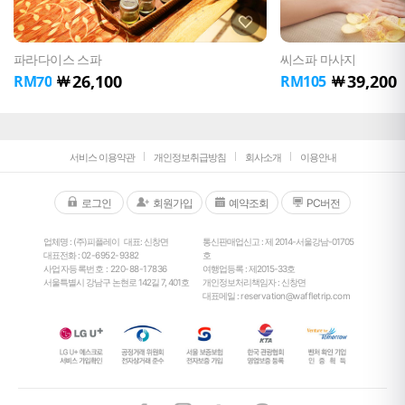
파라다이스 스파
씨스파 마사지
26,100
39,200
￦
￦
RM
70
RM
105
서비스 이용약관
개인정보취급방침
회사소개
이용안내
로그인
회원가입
예약조회
PC버전
업체명 : (주)피플레이
대표: 신창면
통신판매업신고 : 제 2014-서울강남-01705
대표전화 :
02-6952-9382
호
사업자등록번호 : 220-88-17836
여행업등록 : 제2015-33호
서울특별시 강남구 논현로 142길 7, 401호
개인정보처리책임자 : 신창면
대표메일 :
reservation@waffletrip.com
25
°