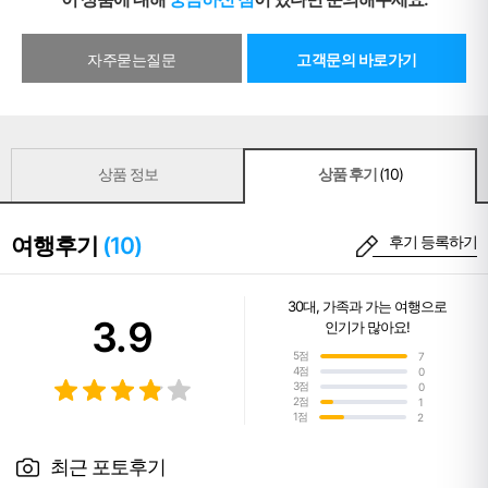
자주묻는질문
고객문의 바로가기
상품 정보
상품 후기
(10)
여행후기
(10)
후기 등록하기
30대
,
가족과 가는 여행
으로
3.9
인기가 많아요!
5점
7
4점
0
3점
0
2점
1
1점
2
최근 포토후기