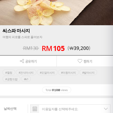
씨스파 마사지
여행의 피로를 스파로 풀어보자
RM
105
RM
130
￦
39,200
공유하기
찜하기
#힐링
#건식마사지
#오일마사지
#아동마사지
#발마사지
#공항드랍
#k1
Total
61,688
views
날짜선택