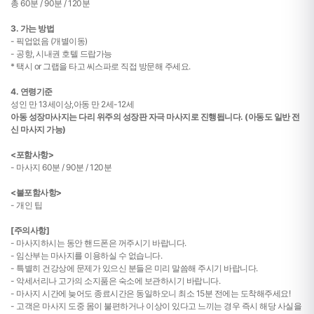
총 60분 / 90분 / 120분
3. 가는 방법
- 픽업없음 (개별이동)
- 공항, 시내권 호텔 드랍가능
* 택시 or 그랩을 타고 씨스파로 직접 방문해 주세요.
4. 연령기준
성인 만 13세이상,아동 만 2세-12세
아동 성장마사지는 다리 위주의 성장판 자극 마사지로 진행됩니다. (아동도 일반 전
신 마사지 가능)
<포함사항>
- 마사지 60분 / 90분 / 120분
<불포함사항>
- 개인 팁
[주의사항]
- 마사지하시는 동안 핸드폰은 꺼주시기 바랍니다.
- 임산부는 마사지를 이용하실 수 없습니다.
- 특별히 건강상에 문제가 있으신 분들은 미리 말씀해 주시기 바랍니다.
- 악세서리나 고가의 소지품은 숙소에 보관하시기 바랍니다.
- 마사지 시간에 늦어도 종료시간은 동일하오니 최소 15분 전에는 도착해주세요!
- 고객은 마사지 도중 몸이 불편하거나 이상이 있다고 느끼는 경우 즉시 해당 사실을