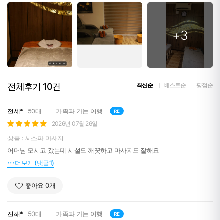
+3
전체후기
10
건
최신순
베스트순
평점순
전세*
50대
가족과 가는 여행
RE
2026년 07월 26일
상품 : 씨스파 마사지
어머님 모시고 갔는데 시설도 깨끗하고 마사지도 잘해요
더보기 (댓글1)
좋아요
0
개
진해*
50대
가족과 가는 여행
RE