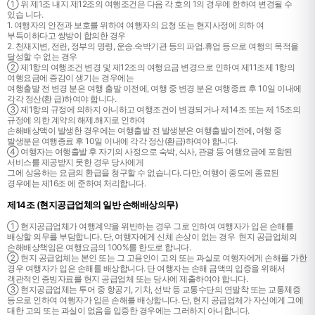
① 위 제1조 내지 제12조의 여행조건은 다음 각 호의 1의 경우에 한하여 변경될 수
있습 니다.
1. 여행자의 안전과 보호를 위하여 여행자의 요청 또는 현지사정에 의하 여
부득이하다고 쌍방이 합의한 경우
2. 천재지변, 전란, 정부의 명령, 운송․숙박기관 등의 파업․휴업 등으로 여행의 목적을
달성할 수 없는 경우
② 제1항의 여행조건 변경 및 제12조의 여행요금 변경으로 인하여 제11조제 1항의
여행요금에 증감이 생기는 경우에는
여행출발 전 변경 분은 여행 출발 이전에, 여행 중 변경 분은 여행종료 후 10일 이내에
각각 정산(환 급)하여야 합니다.
③ 제1항의 규정에 의하지 아니하고 여행조건이 변경되거나 제14조 또는 제 15조의
규정에 의한 계약의 해제․해지로 인하여
손해배상액이 발생한 경우에는 여행출발 전 발생분은 여행출발이전에, 여행 중
발생분은 여행종료 후 10일 이내에 각각 정산(환급)하여야 합니다.
④ 여행자는 여행출발 후 자기의 사정으로 숙박, 식사, 관광 등 여행요금에 포함된
서비스를 제공받지 못한 경우 당사에게
그에 상응하는 요금의 환급을 청구할 수 없습니다. 다만, 여행이 중도에 종료된
경우에는 제16조 에 준하여 처리합니다.
제14조 (현지공급업체의 일반 손해배상의무)
① 현지공급업체가 여행계약을 위반하는 경우 그로 인하여 여행자가 입은 손해를
배상할 의무를 부담합니다. 단, 여행자에게 신체 손상이 없는 경우 현지 공급업체의
손해배상책임은 여행요금의 100%를 한도로 합니다.
② 현지 공급업체는 본인 또는 그 고용인이 고의 또는 과실로 여행자에게 손해를 가한
경우 여행자가 입은 손해를 배상합니다. 단 여행자는 손해 금액의 입증을 위해서
객관적인 증빙자료를 현지 공급업체 또는 당사에 제출하여야 합니다.
③ 현지공급업체는 투어 중 항공기, 기차, 선박 등 교통수단의 연발착 또는 교통체증
등으로 인하여 여행자가 입은 손해를 배상합니다. 단, 현지 공급업체가 자신에게 그에
대한 고의 또는 과실이 없음을 입증한 경우에는 그러하지 아니합니다.