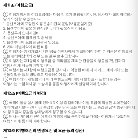
제11조 (여행요금)
① 여행계약서의 여행요금에는 다음 각 호가 포함됩니다. 단, 당사자간 합의 에 따라
달리 약정할 수 있습니다.
1. 옵션투어에 포함된 이용운송기관의 운임(보통운임기준)
2. 옵션투어에 필요한 안전장비, 기타 필요장비 이용료
3. 옵션투어 안내자경비
4. 옵션투어에 필요한 각종 세금
5. 옵션투어에 포함된 관광지 입장료
6. 기타 개별계약에 따른 비용
② 여행자는 계약체결시 계약금을 여행사에게 지급하여야 하며, 계약금은 여행요금
또는 손해배상액의 전부 또는 일부 로 취급합니다.
③ 여행자는 제1항의 여행요금 중 계약금을 제외한 잔금을 여행출발 7일전까지
여행사에게 지급하여야 합니다.
④ 여행자는 제1항의 여행요금을 당사자가 약정한 바에 따라 카드, 계좌이체 또는
무통장입금 등의 방법으로 지급하여야 합니다.
⑤ 여행자와의 개별합의에 따라 여행요금에 여행자 보험료가 포함되는 경우
여행사는 보험회사명, 보상내용 등을 여행자에게 설명하여야 합니다.
제12조 (여행요금의 변경)
① 국외여행을 실시함에 있어 5% 이상 증감하거나 여행 요금에 적용된 외화환율이
계약 체결시보다 2% 이상 증감한 경우 당사 또는
여행자는 그 증감된 금액 범위 내에서
여 행요금의 증감을 상대방에게 청구할 수 있습니다.
② 당사는 제1항의 규정에 따라 여행요금을 증액하였을 때에는 여행개시 15일전에
여행자에게 통지하여야 합니다.
제13조 (여행조건의 변경요건 및 요금 등의 정산)