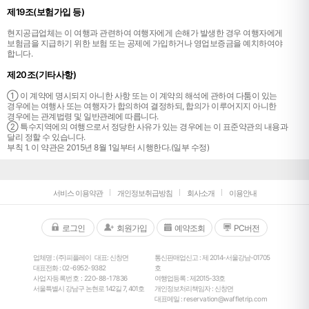
제19조(보험가입 등)
현지공급업체는 이 여행과 관련하여 여행자에게 손해가 발생한 경우 여행자에게
보험금을 지급하기 위한 보험 또는 공제에 가입하거나 영업보증금을 예치하여야
합니다.
제20조(기타사항)
① 이 계약에 명시되지 아니한 사항 또는 이 계약의 해석에 관하여 다툼이 있는
경우에는 여행사 또는 여행자가 합의하여 결정하되, 합의가 이루어지지 아니한
경우에는 관계법령 및 일반관례에 따릅니다.
② 특수지역에의 여행으로서 정당한 사유가 있는 경우에는 이 표준약관의 내용과
달리 정할 수 있습니다.
부칙 1. 이 약관은 2015년 8월 1일부터 시행한다.(일부 수정)
서비스 이용약관
개인정보취급방침
회사소개
이용안내
로그인
회원가입
예약조회
PC버전
업체명 : (주)피플레이
대표: 신창면
통신판매업신고 : 제 2014-서울강남-01705
대표전화 :
02-6952-9382
호
사업자등록번호 : 220-88-17836
여행업등록 : 제2015-33호
서울특별시 강남구 논현로 142길 7, 401호
개인정보처리책임자 : 신창면
대표메일 :
reservation@waffletrip.com