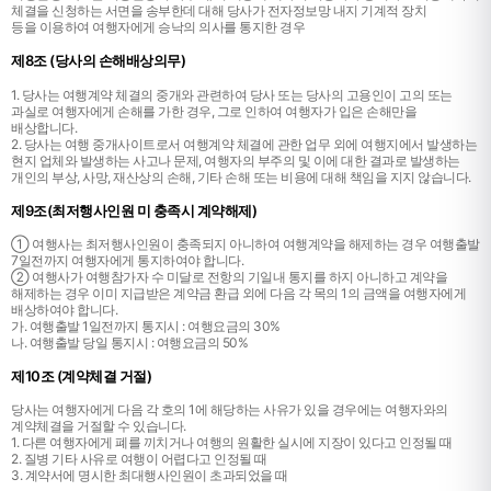
체결을 신청하는 서면을 송부한데 대해 당사가 전자정보망 내지 기계적 장치
등을 이용하여 여행자에게 승낙의 의사를 통지한 경우
제8조 (당사의 손해배상의무)
1. 당사는 여행계약 체결의 중개와 관련하여 당사 또는 당사의 고용인이 고의 또는
과실로 여행자에게 손해를 가한 경우, 그로 인하여 여행자가 입은 손해만을
배상합니다.
2. 당사는 여행 중개사이트로서 여행계약 체결에 관한 업무 외에 여행지에서 발생하는
현지 업체와 발생하는 사고나 문제, 여행자의 부주의 및 이에 대한 결과로 발생하는
개인의 부상, 사망, 재산상의 손해, 기타 손해 또는 비용에 대해 책임을 지지 않습니다.
제9조(최저행사인원 미 충족시 계약해제)
① 여행사는 최저행사인원이 충족되지 아니하여 여행계약을 해제하는 경우 여행출발
7일전까지 여행자에게 통지하여야 합니다.
② 여행사가 여행참가자 수 미달로 전항의 기일내 통지를 하지 아니하고 계약을
해제하는 경우 이미 지급받은 계약금 환급 외에 다음 각 목의 1의 금액을 여행자에게
배상하여야 합니다.
가. 여행출발 1일전까지 통지시 : 여행요금의 30%
나. 여행출발 당일 통지시 : 여행요금의 50%
제10조 (계약체결 거절)
당사는 여행자에게 다음 각 호의 1에 해당하는 사유가 있을 경우에는 여행자와의
계약체결을 거절할 수 있습니다.
1. 다른 여행자에게 폐를 끼치거나 여행의 원활한 실시에 지장이 있다고 인정될 때
2. 질병 기타 사유로 여행이 어렵다고 인정될 때
3. 계약서에 명시한 최대행사인원이 초과되었을 때