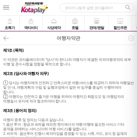
초특가
액티비티
식당예약
호텔
판매/렌탈
할인쿠폰
여행자약관
제1조 (목적)
이 약관은 코타플레이(이하 "당사"라 한다.)와 여행자가 체결한 국외여행계약의 세부
이행 및 준수사항을 정함을 목적으로 합니다.
제2조 (당사와 여행자 의무)
① 당사는 여행자에게 안전하고 만족스러운 여행서비스를 제공하기 위하여 여행알선
및 안 내, 여행계획의 수립 및 실행과정에서 맡은 바 임무를 충실히 수행하여야
합니다.
② 여행자는 안전하고 즐거운 여행을 위하여 여행자간 화합도모 및 여행업자의
여행질서 유지에 적극 협조하여야 합니다.
제3조 (용어의 정의)
여행의 종류 및 정의는 다음과 같습니다.
1. 옵션 투어 : 항공과 숙박을 제외한 현지에서의 여행·여행에 필요한 서비스·기타
용역을 판매하는 서비스(이하 여행 서비스)를 말합니다.
2. 바우처 : 옵션투어 진행시 예약자임을 증명할 수 있는 서류, 카드, 표식 등 일체의