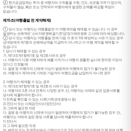
④ 현지공급업체는 투어 중 여행자의 수하물을 수령, 인도, 보관할 의무가 없으며,
수하물이 멸실, 훼손 또는 연착되어 여행자에게 발생한 손해를 배상할 책임이
없습니다.
제15조(여행출발 전 계약해제)
① 당사 또는 여행자는 여행출발전 이 여행계약을 해제할 수 있습니다. 이 경우
발생하는 손해액은 ‘소비자분쟁해결기준’(공정거래위원회 고시)에 따라 배상합니다.
② 당사 또는 여행자는 여행출발 전에 다음 각 호의 1에 해당하는 사유가 있는 경우
상대방에게 제1항의 손해배상액을 지급하지 아니하고 이 여행 계약을 해제할 수
있습니다.
1. 당사가 해제할 수 있는 경우
가. 제13조제1항제1호 및 제2호사유의 경우
나. 여행자가 다른 여행자에게 폐를 끼치거나 여행의 원활한 실시에 현저한 지장이
있다고 인정될 때
다. 질병 등 여행자의 신체에 이상이 발생하여 여행에의 참가가 불가능한 경우
라. 여행자가 계약서에 기재된 기일까지 여행요금을 납입하지 아니한 경우
2. 여행자가 해제할 수 있는 경우
가. 제13조제1항제1호 및 제2호의 사유가 있는 경우
나. 여행자의 3촌 이내 친족이 사망한 경우. 단, 여행자는 아래와 같은 입증서류를
당사에 제출하여야 합니다.
1) 친족을 확인할 수 있는 서류(가족관계증명서 등)
2) 진단서 또는 사체검안서(사망진단서)
3) 그밖에 필요한 자료
다. 질병 등 여행자의 신체에 이상이 발생하여 여행에의 참가가 불가능한 경우. 단,
여행자는 아래와 같은 증빙 서류를 당사에 제출하여야 합니다
1) 진단서
2) 그 밖에 필요한 자료
라. 배우자 또는 직계존비속이 신체이상으로 3일 이상 병원(의원)에 입원 하여 여행