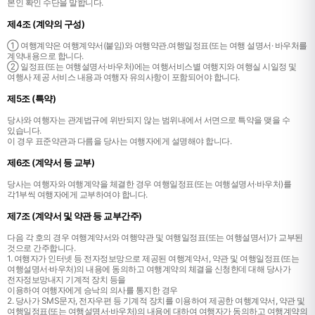
본인 확인 수단을 말합니다.
제4조 (계약의 구성)
① 여행계약은 여행계약서(붙임)와 여행약관․여행일정표(또는 여행 설명서· 바우처를
계약내용으로 합니다.
② 일정표(또는 여행설명서·바우처)에는 여행서비스별 여행지와 여행실 시일정 및
여행사 제공 서비스 내용과 여행자 유의사항이 포함되어야 합니다.
제5조 (특약)
당사와 여행자는 관계법규에 위반되지 않는 범위내에서 서면으로 특약을 맺을 수
있습니다.
이 경우 표준약관과 다름을 당사는 여행자에게 설명해야 합니다.
제6조 (계약서 등 교부)
당사는 여행자와 여행계약을 체결한 경우 여행일정표(또는 여행설명서·바우처)를
각1부씩 여행자에게 교부하여야 합니다.
제7조 (계약서 및 약관 등 교부간주)
다음 각 호의 경우 여행계약서와 여행약관 및 여행일정표(또는 여행설명서)가 교부된
것으로 간주합니다.
1. 여행자가 인터넷 등 전자정보망으로 제공된 여행계약서, 약관 및 여행일정표(또는
여행설명서·바우처)의 내용에 동의하고 여행계약의 체결을 신청한데 대해 당사가
전자정보망내지 기계적 장치 등을
이용하여 여행자에게 승낙의 의사를 통지한 경우
2. 당사가 SMS문자, 전자우편 등 기계적 장치를 이용하여 제공한 여행계약서, 약관 및
여행일정표(또는 여행설명서·바우처)의
내용에 대하여 여행자가 동의하고 여행계약의