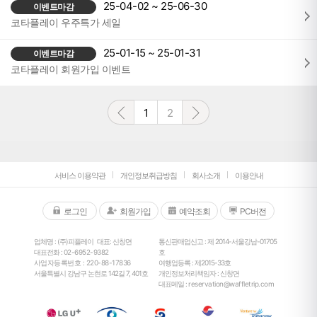
25-04-02 ~ 25-06-30
이벤트마감
코타플레이 우주특가 세일
25-01-15 ~ 25-01-31
이벤트마감
코타플레이 회원가입 이벤트
1
2
서비스 이용약관
개인정보취급방침
회사소개
이용안내
로그인
회원가입
예약조회
PC버전
업체명 : (주)피플레이
대표: 신창면
통신판매업신고 : 제 2014-서울강남-01705
대표전화 :
02-6952-9382
호
사업자등록번호 : 220-88-17836
여행업등록 : 제2015-33호
서울특별시 강남구 논현로 142길 7, 401호
개인정보처리책임자 : 신창면
대표메일 :
reservation@waffletrip.com