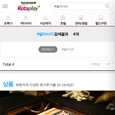
초특가
액티비티
식당예약
호텔
판매/렌탈
할인쿠폰
'#발마사지'
검색결과
4개
#전체보기
#발마사지
Total
4
상품
취향저격 다양한 현지투어를 만나보세요!