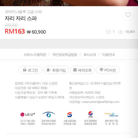
코타키나발루 고급 스파
자리 자리 스파
RM
200
RM
163
￦
60,900
1
19,991
서비스 이용약관
개인정보취급방침
회사소개
이용안내
로그인
회원가입
예약조회
PC버전
업체명 : (주)피플레이
대표: 신창면
통신판매업신고 : 제 2014-서울강남-01705
대표전화 :
02-6952-9382
호
사업자등록번호 : 220-88-17836
여행업등록 : 제2015-33호
서울특별시 강남구 논현로 142길 7, 401호
개인정보처리책임자 : 신창면
대표메일 :
reservation@waffletrip.com
25
°