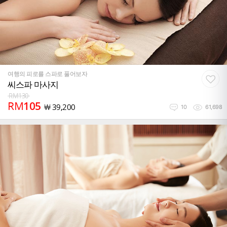
여행의 피로를 스파로 풀어보자
씨스파 마사지
RM
130
RM
105
￦
39,200
10
61,698