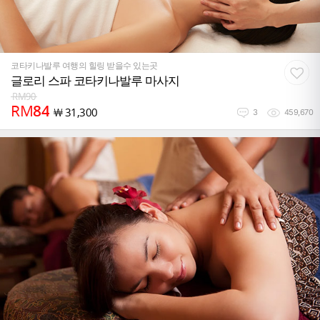
코타키나발루 여행의 힐링 받을수 있는곳
글로리 스파 코타키나발루 마사지
RM
90
RM
84
￦
31,300
3
459,670