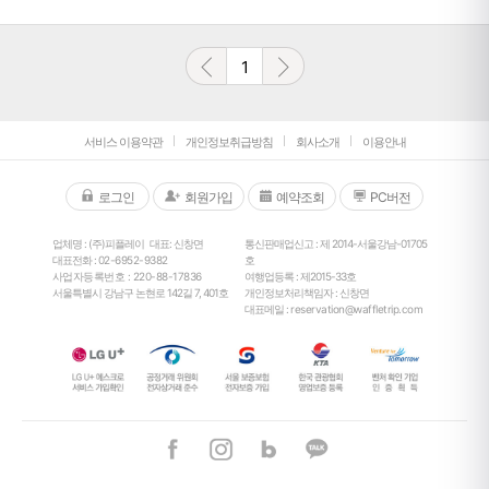
1
서비스 이용약관
개인정보취급방침
회사소개
이용안내
로그인
회원가입
예약조회
PC버전
업체명 : (주)피플레이
대표: 신창면
통신판매업신고 : 제 2014-서울강남-01705
대표전화 :
02-6952-9382
호
사업자등록번호 : 220-88-17836
여행업등록 : 제2015-33호
서울특별시 강남구 논현로 142길 7, 401호
개인정보처리책임자 : 신창면
대표메일 :
reservation@waffletrip.com
25
°