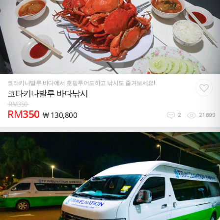
코타키나발루 바다에서 호핑투어도하고 낚시도 즐겨보세요!
코타키나발루 바다낚시
RM
350
RM
350
￦
130,800
2
21,899