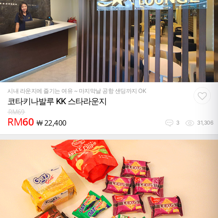
시내 라운지에 즐기는 여유 ~ 마지막날 공항 샌딩까지 OK
코타키나발루 KK 스타라운지
RM
69
RM
60
￦
22,400
3
31,306