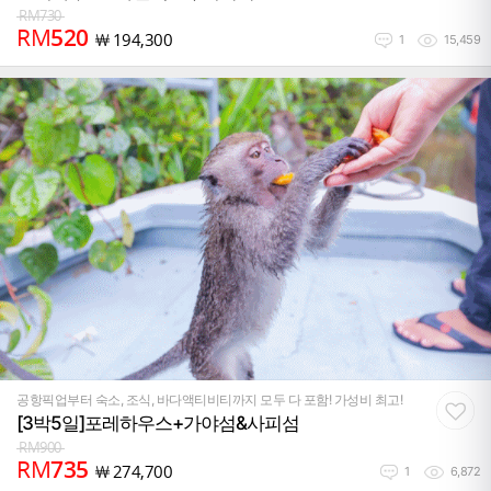
RM
730
RM
520
￦
194,300
1
15,459
공항픽업부터 숙소, 조식, 바다액티비티까지 모두 다 포함! 가성비 최고!
[3박5일]포레하우스+가야섬&사피섬
RM
900
RM
735
￦
274,700
1
6,872