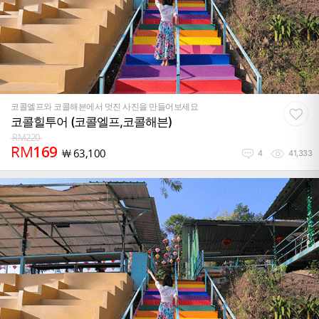
코콜엘프와 코콜해븐에서 멋진 사진을 만들어보세요
코콜힐투어 (코콜엘프,코콜해븐)
RM
220
RM
169
￦
63,100
4
41,333