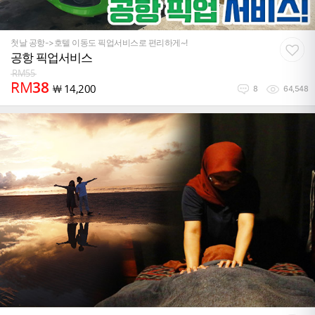
첫날 공항->호텔 이동도 픽업서비스로 편리하게~!
공항 픽업서비스
RM
55
RM
38
￦
14,200
8
64,548