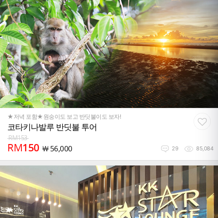
★저녁 포함★원숭이도 보고 반딧불이도 보자!
코타키나발루 반딧불 투어
RM
153
RM
150
￦
56,000
29
85,084