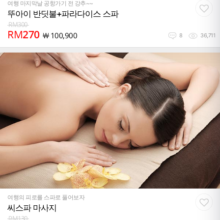
여행 마지막날 공항가기 전 강추~~
뚜아이 반딧불+파라다이스 스파
RM
300
RM
270
￦
100,900
8
36,711
여행의 피로를 스파로 풀어보자
씨스파 마사지
RM
130