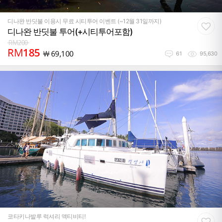
디나완 반딧불 이용시 무료 시티투어 이벤트 (~12월 31일까지)
디나완 반딧불 투어(+시티투어포함)
RM
200
RM
185
￦
69,100
61
95,630
코타키나발루 럭셔리 액티비티!