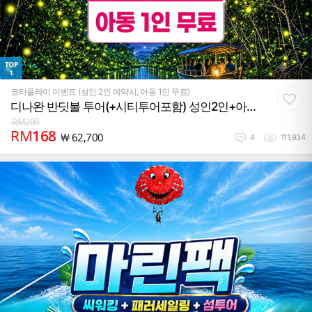
TOP
1
코타플레이 이벤트 (성인 2인 예약시, 아동 1인 무료)
디나완 반딧불 투어(+시티투어포함) 성인2인+아동
1인 무료
RM
200
RM
168
￦
62,700
4
111,934