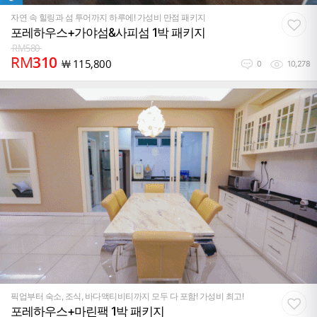
자연 속 힐링과 섬 투어까지 하루에! 가성비 만점 패키지
포레하우스+가야섬&사피섬 1박 패키지
RM
580
RM
310
￦
115,800
0
10,278
픽업부터 숙소, 조식, 바다액티비티까지 모두 다 포함! 가성비 최고!
포레하우스+마린팩 1박 패키지