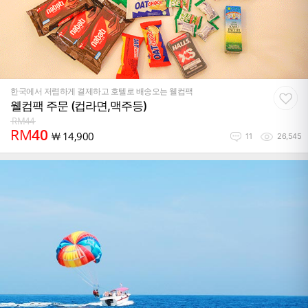
한국에서 저렴하게 결제하고 호텔로 배송오는 웰컴팩
웰컴팩 주문 (컵라면,맥주등)
RM
44
RM
40
￦
14,900
11
26,545