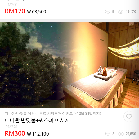
RM
200
RM
170
￦
63,500
9
49,476
디나완 반딧불 이용시 무료 시티투어 이벤트 (~12월 31일까지)
디나완 반딧불+씨스파 마사지
RM
324
RM
300
￦
112,100
8
21,559