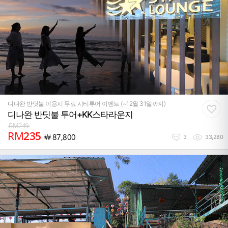
디나완 반딧불 이용시 무료 시티투어 이벤트 (~12월 31일까지)
디나완 반딧불 투어+KK스타라운지
RM
249
RM
235
￦
87,800
3
33,280