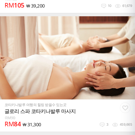
RM
105
￦
39,200
10
61,679
코타키나발루 여행의 힐링 받을수 있는곳
글로리 스파 코타키나발루 마사지
RM
90
RM
84
￦
31,300
3
459,665