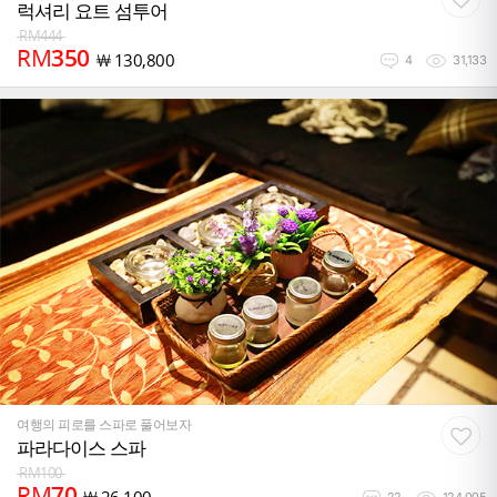
럭셔리 요트 섬투어
RM
444
RM
350
￦
130,800
4
31,133
여행의 피로를 스파로 풀어보자
파라다이스 스파
RM
100
RM
70