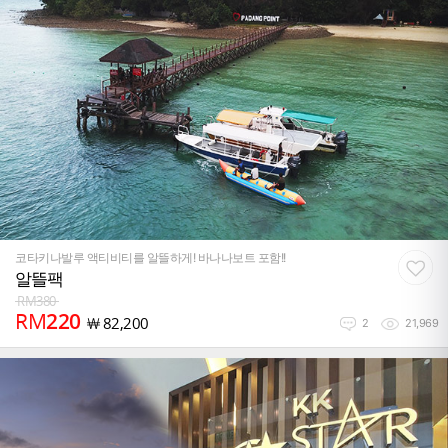
코타키나발루 액티비티를 알뜰하게! 바나나보트 포함!!
알뜰팩
RM
380
RM
220
￦
82,200
2
21,969