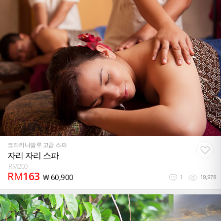
코타키나발루 고급 스파
자리 자리 스파
RM
200
RM
163
￦
60,900
1
19,978