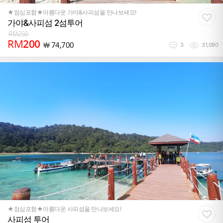
★점심포함★아름다운 가야&사피섬을 만나보세요!
가야&사피섬 2섬투어
RM
250
RM
200
￦
74,700
3
31,090
★점심포함★아름다운 사피섬을 만나보세요!
사피섬 투어