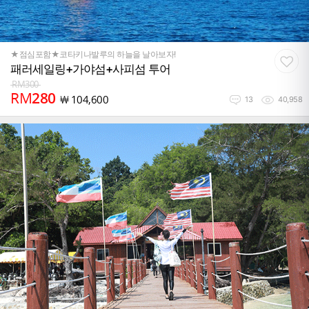
★점심포함★코타키나발루의 하늘을 날아보자!
패러세일링+가야섬+사피섬 투어
RM
300
RM
280
￦
104,600
13
40,958