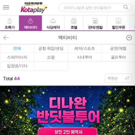
초특가
액티비티
식당예약
호텔
판매/렌탈
할인쿠폰
액티비티
전체
공항 픽업/샌딩
레저/스포츠
공연/체험
스파/마사지
쇼핑
시내투어
골프투어
입장권/기타
Total
44