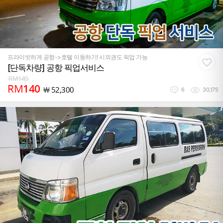
프라이빗하게 공항->호텔 이동하기! 시외권도 픽업 가능
[단독차량] 공항 픽업서비스
RM
149
RM
140
￦
52,300
6
30,175