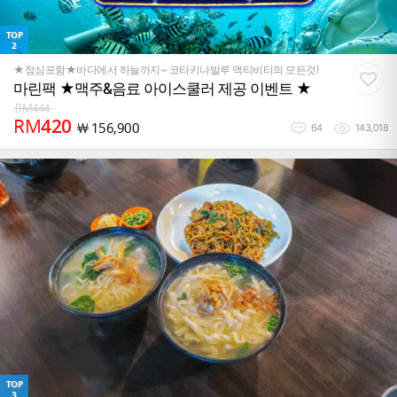
TOP
2
★점심포함★바다에서 하늘까지~ 코타키나발루 액티비티의 모든것!
마린팩 ★맥주&음료 아이스쿨러 제공 이벤트 ★
RM
444
RM
420
￦
156,900
64
143,018
TOP
3