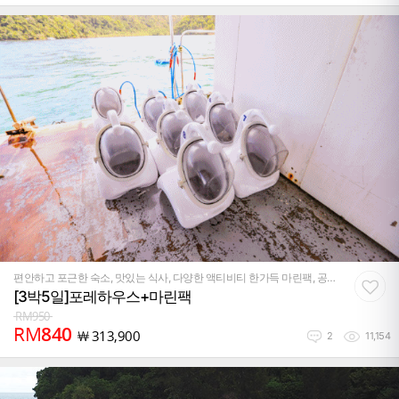
편안하고 포근한 숙소, 맛있는 식사, 다양한 액티비티 한가득 마린팩, 공
항이동까지 다 포함된 가성비 만점 패키지
[3박5일]포레하우스+마린팩
RM
950
RM
840
￦
313,900
2
11,154