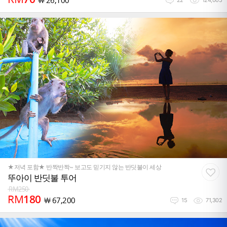
￦
26,100
22
124,005
★저녁 포함★ 반짝반짝~ 보고도 믿기지 않는 반딧불이 세상
뚜아이 반딧불 투어
RM
250
RM
180
￦
67,200
15
71,302