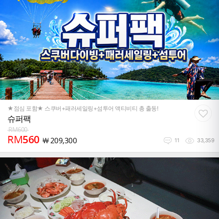
★점심 포함★ 스쿠버+패러세일링+섬투어 액티비티 총 출동!
슈퍼팩
RM
600
RM
560
￦
209,300
11
33,359