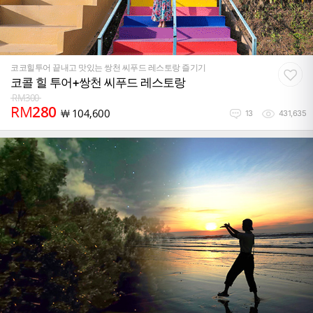
코코힐투어 끝내고 맛있는 쌍천 씨푸드 레스토랑 즐기기
코콜 힐 투어+쌍천 씨푸드 레스토랑
RM
300
RM
280
￦
104,600
13
431,635