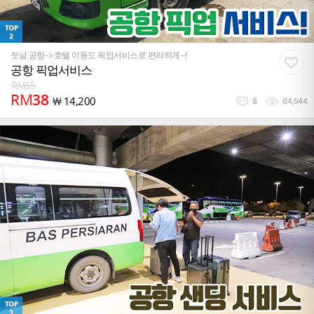
TOP
2
첫날 공항->호텔 이동도 픽업서비스로 편리하게~!
공항 픽업서비스
RM
55
RM
38
￦
14,200
8
64,544
TOP
3