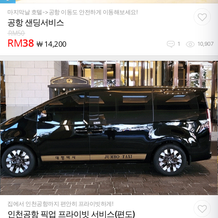
마지막날 호텔->공항 이동도 안전하게 이동해보세요!
공항 샌딩서비스
RM
50
RM
38
￦
14,200
1
10,907
집에서 인천공항까지 편안히 프라이빗하게!
인천공항 픽업 프라이빗 서비스(편도)