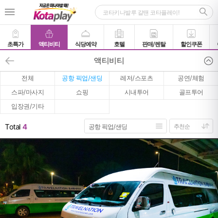
초특가
액티비티
식당예약
호텔
판매/렌탈
할인쿠폰
액티비티
전체
공항 픽업/샌딩
레저/스포츠
공연/체험
스파/마사지
쇼핑
시내투어
골프투어
입장권/기타
Total
4