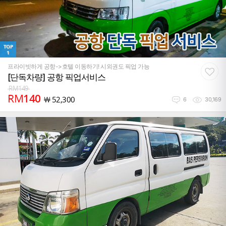
TOP
1
프라이빗하게 공항->호텔 이동하기! 시외권도 픽업 가능
[단독차량] 공항 픽업서비스
RM
149
RM
140
￦
52,300
6
30,169