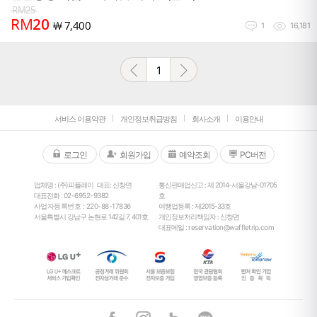
RM
25
RM
20
￦
7,400
1
16,181
1
서비스 이용약관
개인정보취급방침
회사소개
이용안내
로그인
회원가입
예약조회
PC버전
업체명 : (주)피플레이
대표: 신창면
통신판매업신고 : 제 2014-서울강남-01705
대표전화 :
02-6952-9382
호
사업자등록번호 : 220-88-17836
여행업등록 : 제2015-33호
서울특별시 강남구 논현로 142길 7, 401호
개인정보처리책임자 : 신창면
대표메일 :
reservation@waffletrip.com
25
°