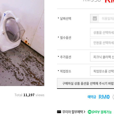
날짜선택
필수옵션
추가옵션
픽업장소
구매하실 상품 옵션을 선택해 주시기 바랍
Total
11,197
views
RM
0
예약금
무이자 할부혜택
결제가능