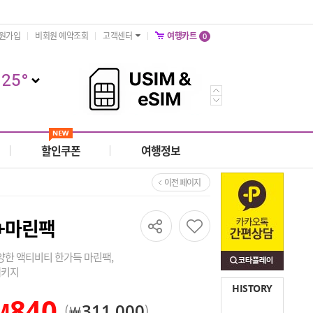
원가입
비회원 예약조회
고객센터
여행카트
0
25
°
할인쿠폰
여행정보
이전 페이지
+마린팩
다양한 액티비티 한가득 마린팩,
공유하기
패키지
HISTORY
840
M
311,000
￦