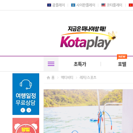
괌플레이
사이판플레이
코타플레이
초특가
호텔
홈
액티비티
레저/스포츠