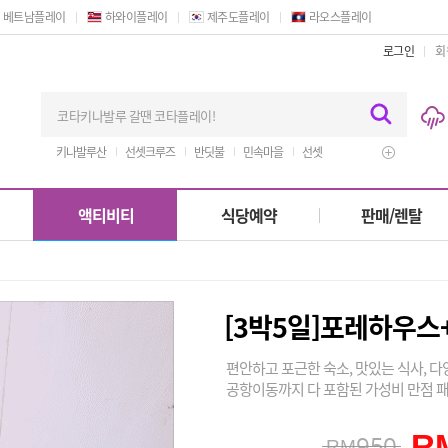
베트남플레이
하와이플레이
제주도플레이
라오스플레이
로그인
회
키나발루산
선셋크루즈
반딧불
민속마을
선셋
시티투어
액티비티
식당예약
판매/렌탈
[3박5일]포레하우스
편안하고 포근한 숙소, 맛있는 식사, 
공항이동까지 다 포함된 가성비 만점 
R
950
RM